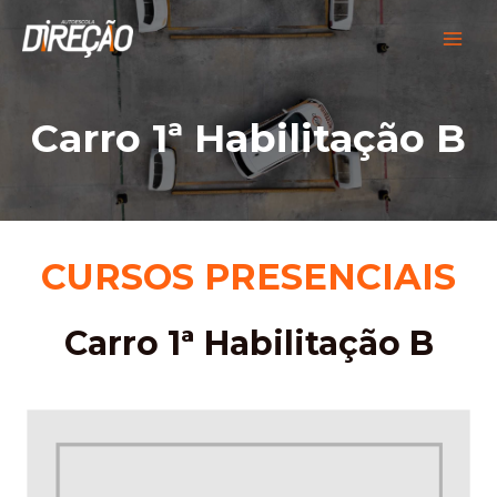
Ir
para
MAI
o
conteúdo
MEN
Carro 1ª Habilitação B
CURSOS PRESENCIAIS
Carro 1ª Habilitação B